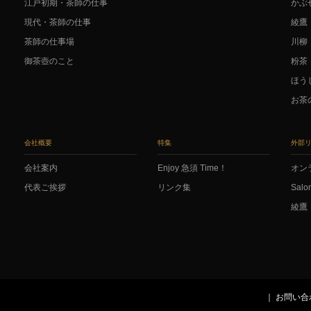
江戸初期・茶師の仕事
かぶ
現代・茶師の仕事
綾鷹
茶師の仕事場
川柳
御茶壺のこと
粉茶
ほう
お茶
会社概要
特集
外部
会社案内
Enjoy 急須 Time！
オン
代表ご挨拶
リンク集
Salo
綾鷹
お問い合