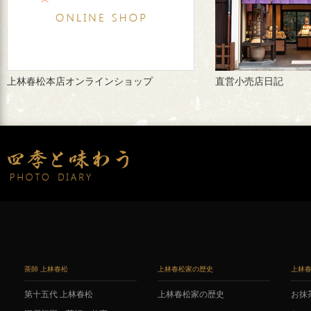
上林春松本店オンラインショップ
直営小売店日記
茶師 上林春松
上林春松家の歴史
上林
第十五代 上林春松
上林春松家の歴史
お抹